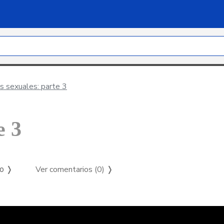
s sexuales: parte 3
e 3
Ver comentarios (0)
❭
so ❭