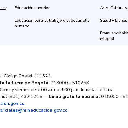
 uso
Educación superior
Arte, Cultura y
Educación para el trabajo y el desarrollo
Salud y bienes
humano
Promueve hábit
integral
a. Código Postal 111321.
tuita fuera de Bogotá:
018000 - 510258
 p.m. y viernes de 7:00 a.m. a 4:00 p.m. Jornada continua.
no:
(601) 432 1215
—
Línea gratuita nacional
018000 - 5
ion.gov.co
judiciales@mineducacion.gov.co