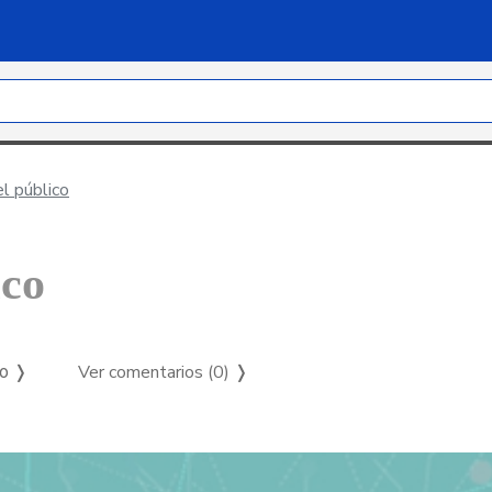
l público
ico
Ver comentarios (0)
❭
so ❭