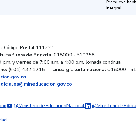
Promueve hábit
integral
a. Código Postal 111321.
tuita fuera de Bogotá:
018000 - 510258
 p.m. y viernes de 7:00 a.m. a 4:00 p.m. Jornada continua.
no:
(601) 432 1215
—
Línea gratuita nacional
018000 - 5
ion.gov.co
judiciales@mineducacion.gov.co
ion
@MinisteriodeEducacionNacional
@MinisteriodeEduca
idad