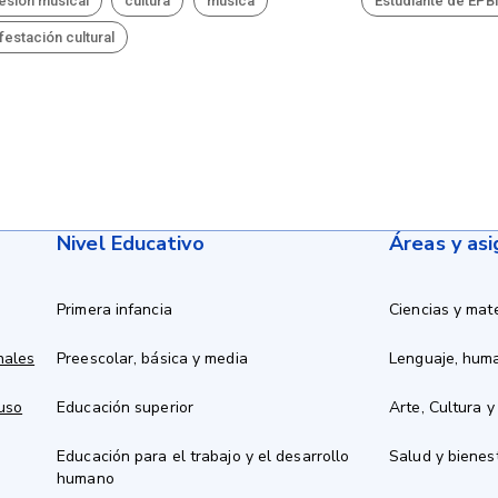
esión musical
cultura
música
Estudiante de EP
festación cultural
Nivel Educativo
Áreas y as
Primera infancia
Ciencias y mat
nales
Preescolar, básica y media
Lenguaje, hum
 uso
Educación superior
Arte, Cultura y
Educación para el trabajo y el desarrollo
Salud y bienes
humano