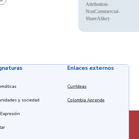
BM
Attribution-
NonCommercial-
ShareAlike)
ignaturas
Enlaces externos
emáticas
CurrIdeas
anidades y sociedad
Colombia Aprende
 Expresión
tar