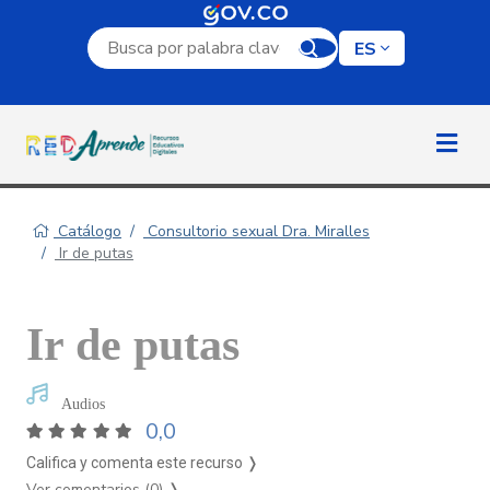
Campo de búsqueda por palabra clave
ES
Catálogo
Consultorio sexual Dra. Miralles
Ir de putas
Ir de putas
Audios
0,0
Califica y comenta este recurso ❭
Ver comentarios (0)
❭