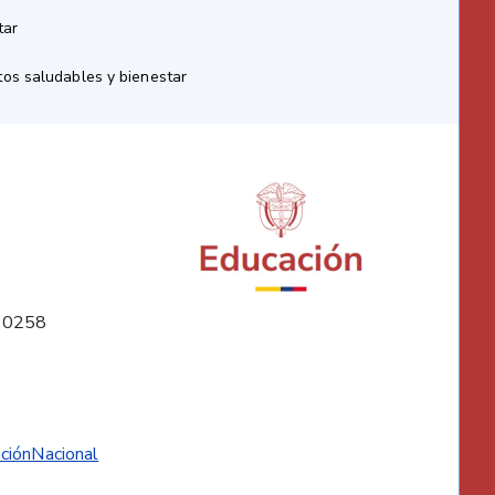
tar
os saludables y bienestar
10258
ciónNacional