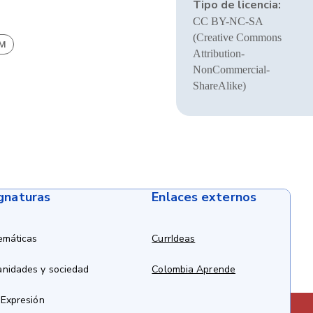
Tipo de licencia:
CC BY-NC-SA
(Creative Commons
BM
Attribution-
NonCommercial-
ShareAlike)
ignaturas
Enlaces externos
emáticas
CurrIdeas
anidades y sociedad
Colombia Aprende
 Expresión