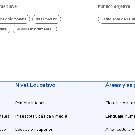
as clave
Público objetivo
ca colombiana
Intermezzo
Estudiante de EP
tura
Música instrumental.
Nivel Educativo
Áreas y as
Primera infancia
Ciencias y mat
nales
Preescolar, básica y media
Lenguaje, hum
 uso
Educación superior
Arte, Cultura y