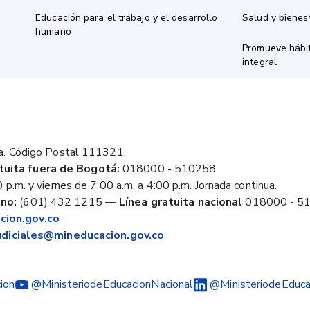
Educación para el trabajo y el desarrollo
Salud y bienes
humano
Promueve hábit
integral
a. Código Postal 111321.
tuita fuera de Bogotá:
018000 - 510258
 p.m. y viernes de 7:00 a.m. a 4:00 p.m. Jornada continua.
no:
(601) 432 1215
—
Línea gratuita nacional
018000 - 5
ion.gov.co
judiciales@mineducacion.gov.co
ion
@MinisteriodeEducacionNacional
@MinisteriodeEduca