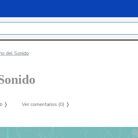
no del Sonido
 Sonido
Ver comentarios (0)
❭
so ❭