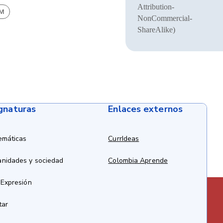
Attribution-
BM
NonCommercial-
ShareAlike)
ignaturas
Enlaces externos
emáticas
CurrIdeas
anidades y sociedad
Colombia Aprende
 Expresión
tar