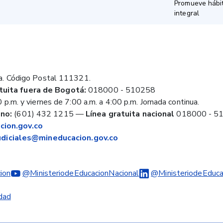
Promueve hábit
integral
a. Código Postal 111321.
tuita fuera de Bogotá:
018000 - 510258
 p.m. y viernes de 7:00 a.m. a 4:00 p.m. Jornada continua.
no:
(601) 432 1215
—
Línea gratuita nacional
018000 - 5
ion.gov.co
judiciales@mineducacion.gov.co
ion
@MinisteriodeEducacionNacional
@MinisteriodeEduca
idad