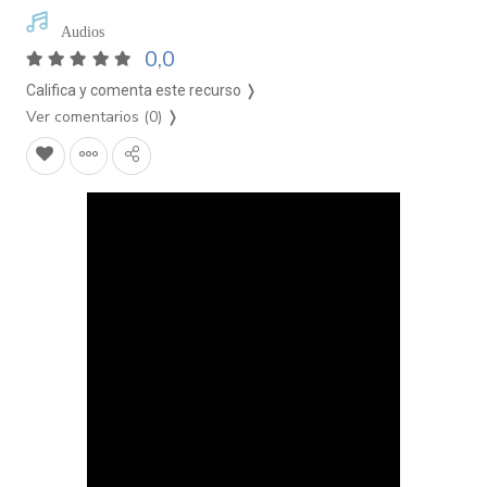
Audios
0,0
Califica y comenta este recurso ❭
Ver comentarios (0)
❭