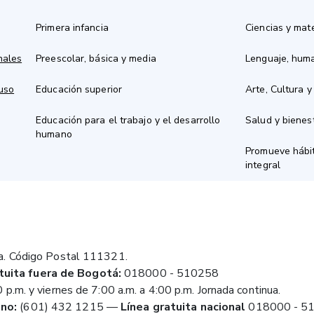
Primera infancia
Ciencias y mat
nales
Preescolar, básica y media
Lenguaje, hum
 uso
Educación superior
Arte, Cultura y
Educación para el trabajo y el desarrollo
Salud y bienes
humano
Promueve hábit
integral
a. Código Postal 111321.
tuita fuera de Bogotá:
018000 - 510258
 p.m. y viernes de 7:00 a.m. a 4:00 p.m. Jornada continua.
no:
(601) 432 1215
—
Línea gratuita nacional
018000 - 5