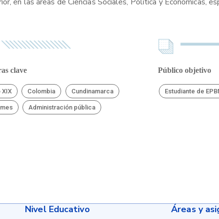
or, en las áreas de Ciencias Sociales, Política y Económicas, e
as clave
Público objetivo
o XIX
Colombia
Cundinamarca
Estudiante de EP
rmes
Administración pública
Nivel Educativo
Áreas y as