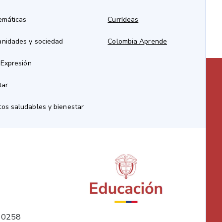
emáticas
CurrIdeas
anidades y sociedad
Colombia Aprende
 Expresión
tar
os saludables y bienestar
10258