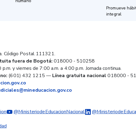
humano
Promueve hábit
integral
a. Código Postal 111321.
tuita fuera de Bogotá:
018000 - 510258
 p.m. y viernes de 7:00 a.m. a 4:00 p.m. Jornada continua.
no:
(601) 432 1215
—
Línea gratuita nacional
018000 - 5
ion.gov.co
judiciales@mineducacion.gov.co
ion
@MinisteriodeEducacionNacional
@MinisteriodeEduca
idad