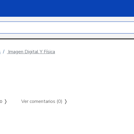
s
Imagen Digital Y Física
Ver comentarios (0)
❭
so ❭