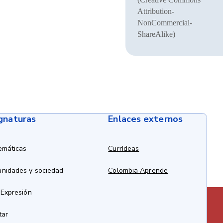
Attribution-
NonCommercial-
ShareAlike)
ignaturas
Enlaces externos
emáticas
CurrIdeas
anidades y sociedad
Colombia Aprende
 Expresión
tar