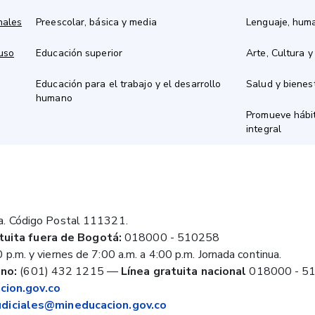
nales
Preescolar, básica y media
Lenguaje, hum
 uso
Educación superior
Arte, Cultura y
Educación para el trabajo y el desarrollo
Salud y bienes
humano
Promueve hábit
integral
a. Código Postal 111321.
tuita fuera de Bogotá:
018000 - 510258
 p.m. y viernes de 7:00 a.m. a 4:00 p.m. Jornada continua.
no:
(601) 432 1215
—
Línea gratuita nacional
018000 - 5
ion.gov.co
judiciales@mineducacion.gov.co