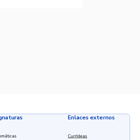
ignaturas
Enlaces externos
emáticas
CurrIdeas