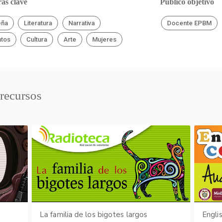
as clave
Público objetivo
eña
Literatura
Narrativa
Docente EPBM
tos
Cultura
Arte
Mujeres
 recursos
La familia de los bigotes largos
Engli