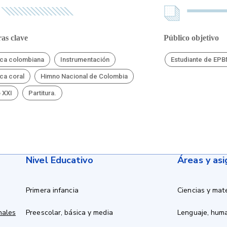
as clave
Público objetivo
ca colombiana
Instrumentación
Estudiante de EP
ca coral
Himno Nacional de Colombia
o XXI
Partitura.
Nivel Educativo
Áreas y as
Primera infancia
Ciencias y mat
nales
Preescolar, básica y media
Lenguaje, hum