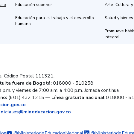
 uso
Educación superior
Arte, Cultura y
Educación para el trabajo y el desarrollo
Salud y bienes
humano
Promueve hábit
integral
a. Código Postal 111321.
tuita fuera de Bogotá:
018000 - 510258
 p.m. y viernes de 7:00 a.m. a 4:00 p.m. Jornada continua.
no:
(601) 432 1215
—
Línea gratuita nacional
018000 - 5
ion.gov.co
judiciales@mineducacion.gov.co
ion
@MinisteriodeEducacionNacional
@MinisteriodeEduca