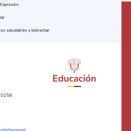
 Expresión
tar
os saludables y bienestar
10258
ciónNacional