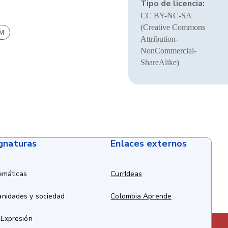
Tipo de licencia:
CC BY-NC-SA
(Creative Commons
BM
Attribution-
NonCommercial-
ShareAlike)
ignaturas
Enlaces externos
emáticas
CurrIdeas
anidades y sociedad
Colombia Aprende
 Expresión