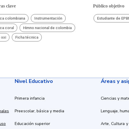
as clave
Público objetivo
ca colombiana
Instrumentación
Estudiante de EP
ca coral
Himno nacional de colombia
 xxi
Ficha técnica
Nivel Educativo
Áreas y as
Primera infancia
Ciencias y mat
nales
Preescolar, básica y media
Lenguaje, hum
 uso
Educación superior
Arte, Cultura y