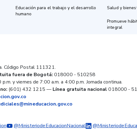
Educación para el trabajo y el desarrollo
Salud y bienes
humano
Promueve hábit
integral
a. Código Postal 111321.
tuita fuera de Bogotá:
018000 - 510258
 p.m. y viernes de 7:00 a.m. a 4:00 p.m. Jornada continua.
no:
(601) 432 1215
—
Línea gratuita nacional
018000 - 5
ion.gov.co
judiciales@mineducacion.gov.co
ion
@MinisteriodeEducacionNacional
@MinisteriodeEduca