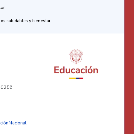
tar
os saludables y bienestar
10258
ciónNacional