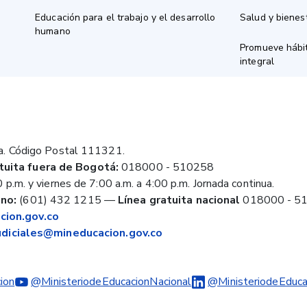
Educación para el trabajo y el desarrollo
Salud y bienes
humano
Promueve hábit
integral
a. Código Postal 111321.
tuita fuera de Bogotá:
018000 - 510258
 p.m. y viernes de 7:00 a.m. a 4:00 p.m. Jornada continua.
no:
(601) 432 1215
—
Línea gratuita nacional
018000 - 5
ion.gov.co
judiciales@mineducacion.gov.co
ion
@MinisteriodeEducacionNacional
@MinisteriodeEduca