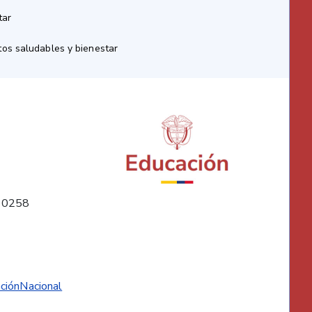
tar
os saludables y bienestar
10258
ciónNacional