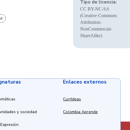
Tipo de licencia:
CC BY-NC-SA
(Creative Commons
BM
Attribution-
NonCommercial-
ShareAlike)
ignaturas
Enlaces externos
emáticas
CurrIdeas
anidades y sociedad
Colombia Aprende
 Expresión