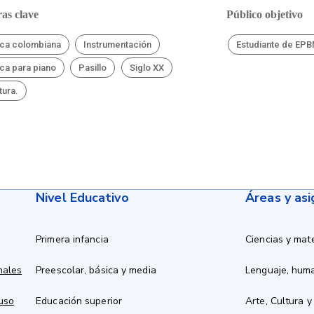
as clave
Público objetivo
ca colombiana
Instrumentación
Estudiante de EP
ca para piano
Pasillo
Siglo XX
tura.
Nivel Educativo
Áreas y as
Primera infancia
Ciencias y mat
nales
Preescolar, básica y media
Lenguaje, hum
 uso
Educación superior
Arte, Cultura y