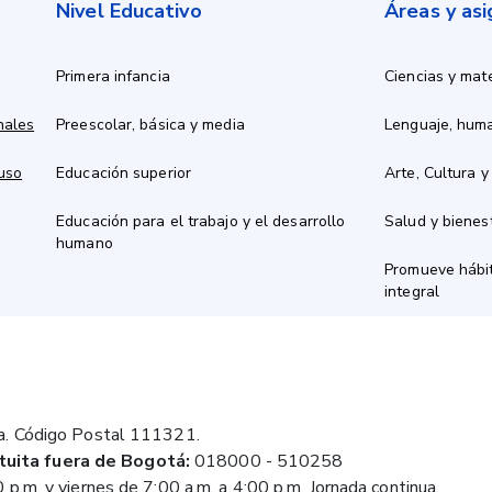
Nivel Educativo
Áreas y as
Primera infancia
Ciencias y mat
nales
Preescolar, básica y media
Lenguaje, hum
 uso
Educación superior
Arte, Cultura y
Educación para el trabajo y el desarrollo
Salud y bienes
humano
Promueve hábit
integral
a. Código Postal 111321.
tuita fuera de Bogotá:
018000 - 510258
 p.m. y viernes de 7:00 a.m. a 4:00 p.m. Jornada continua.