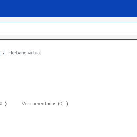
s
Herbario virtual
Ver comentarios (0)
❭
so ❭