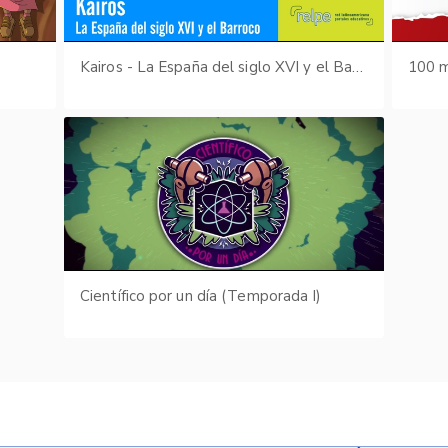
s
Kairos - La España del siglo XVI y el Barroco
100 m
Científico por un día (Temporada I)