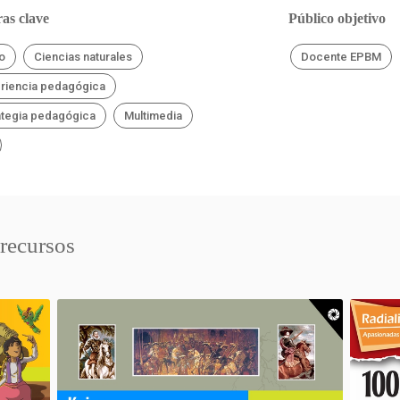
as clave
Público objetivo
o
Ciencias naturales
Docente EPBM
riencia pedagógica
ategia pedagógica
Multimedia
 recursos