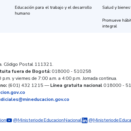
Educación para el trabajo y el desarrollo
Salud y bienes
humano
Promueve hábit
integral
a. Código Postal 111321.
tuita fuera de Bogotá:
018000 - 510258
 p.m. y viernes de 7:00 a.m. a 4:00 p.m. Jornada continua.
no:
(601) 432 1215
—
Línea gratuita nacional
018000 - 5
ion.gov.co
judiciales@mineducacion.gov.co
ion
@MinisteriodeEducacionNacional
@MinisteriodeEduca