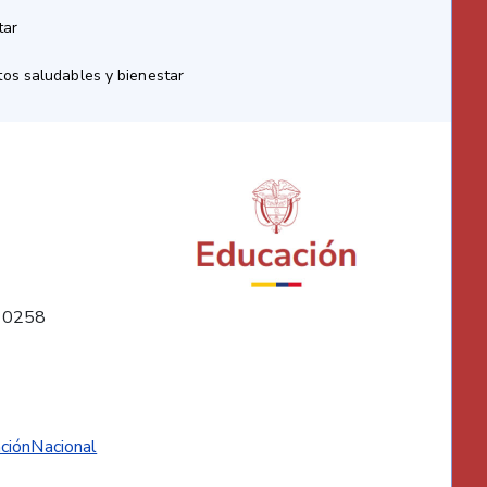
tar
os saludables y bienestar
10258
ciónNacional