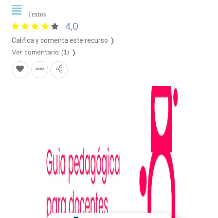
Textos
4,0
Califica y comenta este recurso ❭
Ver comentario (1)
❭