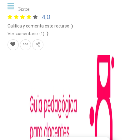
Textos
4,0
Califica y comenta este recurso ❭
Ver comentario (1)
❭