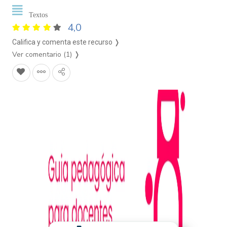
Textos
4,0
Califica y comenta este recurso ❭
Ver comentario (1)
❭