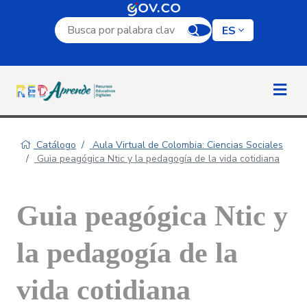
Campo de búsqueda por palabra clave
ES
Catálogo
Aula Virtual de Colombia: Ciencias Sociales
Guia peagógica Ntic y la pedagogía de la vida cotidiana
Guia peagógica Ntic y
la pedagogía de la
vida cotidiana