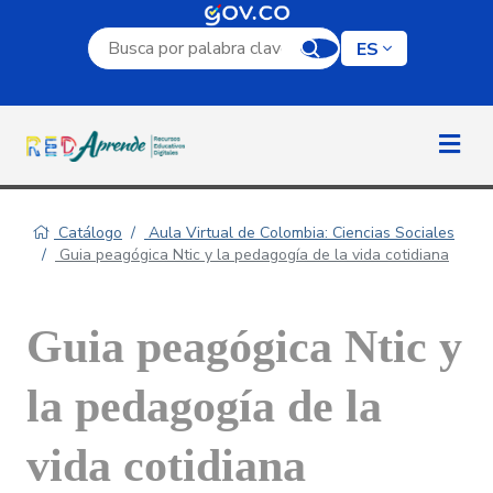
Campo de búsqueda por palabra clave
ES
Catálogo
Aula Virtual de Colombia: Ciencias Sociales
Guia peagógica Ntic y la pedagogía de la vida cotidiana
Guia peagógica Ntic y
la pedagogía de la
vida cotidiana