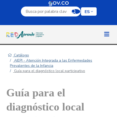
Campo de búsqueda por palabra clave
ES
Catálogo
AIEPI - Atención Integrada a las Enfermedades
Prevalentes de la Infancia
Guía para el diagnóstico local participativo
Guía para el
diagnóstico local