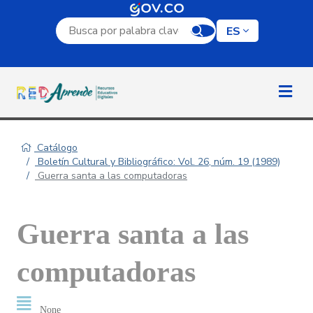
Campo de búsqueda por palabra clave
ES
Catálogo
Boletín Cultural y Bibliográfico: Vol. 26, núm. 19 (1989)
Guerra santa a las computadoras
Guerra santa a las
computadoras
None