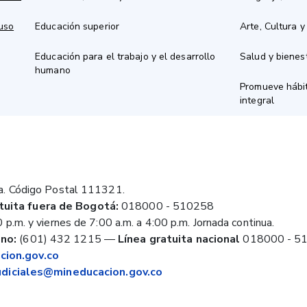
 uso
Educación superior
Arte, Cultura y
Educación para el trabajo y el desarrollo
Salud y bienes
humano
Promueve hábit
integral
a. Código Postal 111321.
tuita fuera de Bogotá:
018000 - 510258
 p.m. y viernes de 7:00 a.m. a 4:00 p.m. Jornada continua.
no:
(601) 432 1215
—
Línea gratuita nacional
018000 - 5
ion.gov.co
judiciales@mineducacion.gov.co