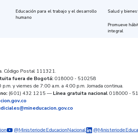
Educación para el trabajo y el desarrollo
Salud y bienes
humano
Promueve hábit
integral
a. Código Postal 111321.
tuita fuera de Bogotá:
018000 - 510258
 p.m. y viernes de 7:00 a.m. a 4:00 p.m. Jornada continua.
no:
(601) 432 1215
—
Línea gratuita nacional
018000 - 5
ion.gov.co
judiciales@mineducacion.gov.co
ion
@MinisteriodeEducacionNacional
@MinisteriodeEduca