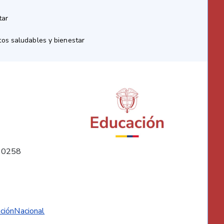
tar
os saludables y bienestar
10258
ciónNacional