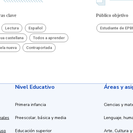
as clave
Público objetivo
Lectura
Español
Estudiante de EP
ua castellana
Todos a aprender
ela nueva
Contraportada
Nivel Educativo
Áreas y as
Primera infancia
Ciencias y mat
nales
Preescolar, básica y media
Lenguaje, hum
 uso
Educación superior
Arte, Cultura y