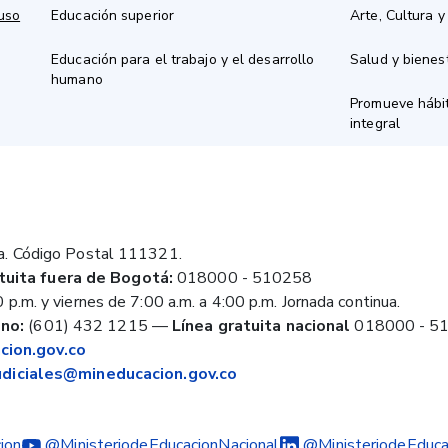
 uso
Educación superior
Arte, Cultura y
Educación para el trabajo y el desarrollo
Salud y bienes
humano
Promueve hábit
integral
a. Código Postal 111321.
tuita fuera de Bogotá:
018000 - 510258
 p.m. y viernes de 7:00 a.m. a 4:00 p.m. Jornada continua.
no:
(601) 432 1215
—
Línea gratuita nacional
018000 - 5
ion.gov.co
judiciales@mineducacion.gov.co
ion
@MinisteriodeEducacionNacional
@MinisteriodeEduca