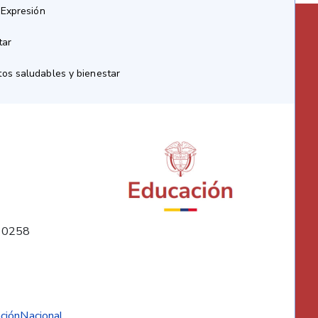
 Expresión
tar
os saludables y bienestar
10258
ciónNacional