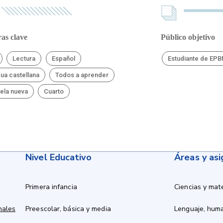
as clave
Público objetivo
Lectura
Español
Estudiante de EP
ua castellana
Todos a aprender
ela nueva
Cuarto
Nivel Educativo
Áreas y as
Primera infancia
Ciencias y mat
nales
Preescolar, básica y media
Lenguaje, hum