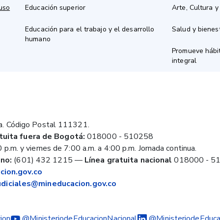
 uso
Educación superior
Arte, Cultura y
Educación para el trabajo y el desarrollo
Salud y bienes
humano
Promueve hábit
integral
a. Código Postal 111321.
tuita fuera de Bogotá:
018000 - 510258
 p.m. y viernes de 7:00 a.m. a 4:00 p.m. Jornada continua.
no:
(601) 432 1215
—
Línea gratuita nacional
018000 - 5
ion.gov.co
judiciales@mineducacion.gov.co
ion
@MinisteriodeEducacionNacional
@MinisteriodeEduca