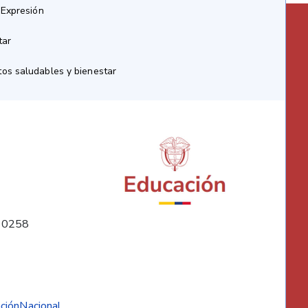
 Expresión
tar
os saludables y bienestar
10258
ciónNacional