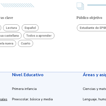
as clave
Público objetivo
Lectura
Español
Estudiante de EP
ua castellana
Todos a aprender
ela nueva
Cuarto
Nivel Educativo
Áreas y as
Primera infancia
Ciencias y mat
nales
Preescolar, básica y media
Lenguaje, hum