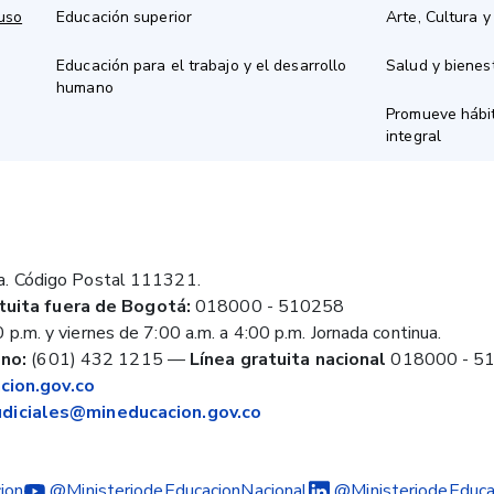
 uso
Educación superior
Arte, Cultura y
Educación para el trabajo y el desarrollo
Salud y bienes
humano
Promueve hábit
integral
a. Código Postal 111321.
tuita fuera de Bogotá:
018000 - 510258
 p.m. y viernes de 7:00 a.m. a 4:00 p.m. Jornada continua.
no:
(601) 432 1215
—
Línea gratuita nacional
018000 - 5
ion.gov.co
judiciales@mineducacion.gov.co
ion
@MinisteriodeEducacionNacional
@MinisteriodeEduca