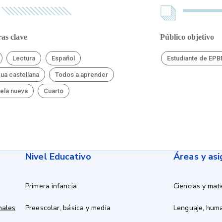
as clave
Público objetivo
Lectura
Español
Estudiante de EP
ua castellana
Todos a aprender
ela nueva
Cuarto
Nivel Educativo
Áreas y as
Primera infancia
Ciencias y mat
nales
Preescolar, básica y media
Lenguaje, hum