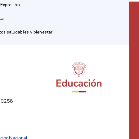
 Expresión
tar
os saludables y bienestar
10258
ciónNacional