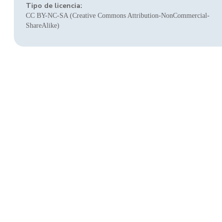
Tipo de licencia:
CC BY-NC-SA (Creative Commons Attribution-NonCommercial-
ShareAlike)