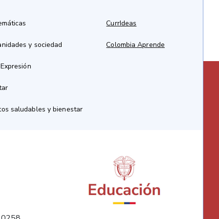
emáticas
CurrIdeas
anidades y sociedad
Colombia Aprende
 Expresión
tar
os saludables y bienestar
10258