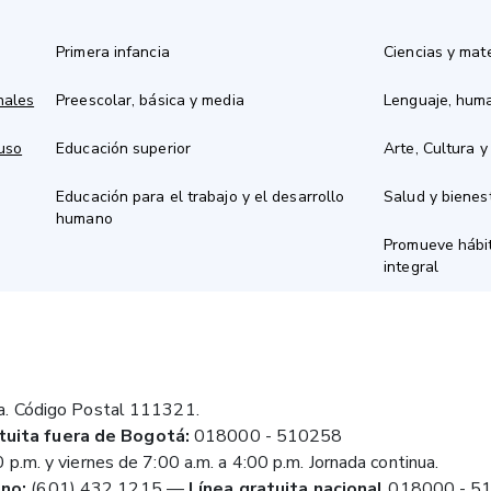
Primera infancia
Ciencias y mat
nales
Preescolar, básica y media
Lenguaje, hum
 uso
Educación superior
Arte, Cultura y
Educación para el trabajo y el desarrollo
Salud y bienes
humano
Promueve hábit
integral
a. Código Postal 111321.
tuita fuera de Bogotá:
018000 - 510258
 p.m. y viernes de 7:00 a.m. a 4:00 p.m. Jornada continua.
no:
(601) 432 1215
—
Línea gratuita nacional
018000 - 5