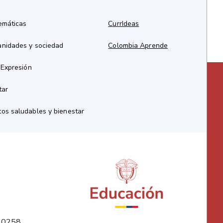
emáticas
CurrIdeas
anidades y sociedad
Colombia Aprende
 Expresión
tar
os saludables y bienestar
10258