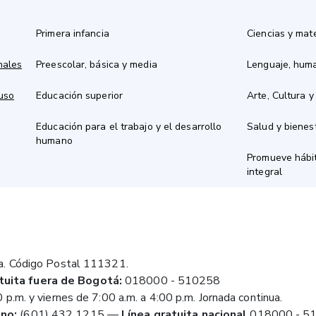
Primera infancia
Ciencias y mat
nales
Preescolar, básica y media
Lenguaje, hum
 uso
Educación superior
Arte, Cultura y
Educación para el trabajo y el desarrollo
Salud y bienes
humano
Promueve hábit
integral
a. Código Postal 111321.
tuita fuera de Bogotá:
018000 - 510258
 p.m. y viernes de 7:00 a.m. a 4:00 p.m. Jornada continua.
no:
(601) 432 1215
—
Línea gratuita nacional
018000 - 5