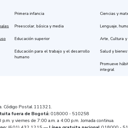
Primera infancia
Ciencias y mat
nales
Preescolar, básica y media
Lenguaje, hum
 uso
Educación superior
Arte, Cultura y
Educación para el trabajo y el desarrollo
Salud y bienes
humano
Promueve hábit
integral
a. Código Postal 111321.
tuita fuera de Bogotá:
018000 - 510258
 p.m. y viernes de 7:00 a.m. a 4:00 p.m. Jornada continua.
no:
(601) 432 1215
—
Línea gratuita nacional
018000 - 5