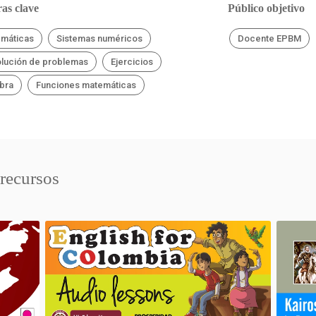
as clave
Público objetivo
máticas
Sistemas numéricos
Docente EPBM
lución de problemas
Ejercicios
bra
Funciones matemáticas
 recursos