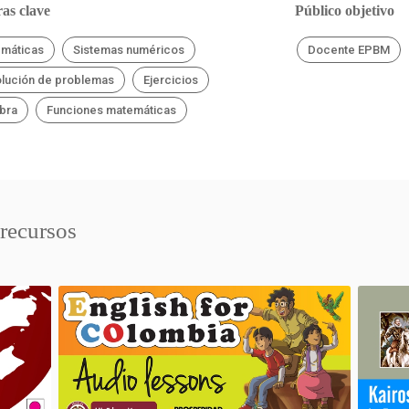
as clave
Público objetivo
máticas
Sistemas numéricos
Docente EPBM
lución de problemas
Ejercicios
bra
Funciones matemáticas
 recursos