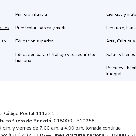
Primera infancia
Ciencias y mat
nales
Preescolar, básica y media
Lenguaje, hum
 uso
Educación superior
Arte, Cultura y
Educación para el trabajo y el desarrollo
Salud y bienes
humano
Promueve hábit
integral
a. Código Postal 111321.
tuita fuera de Bogotá:
018000 - 510258
 p.m. y viernes de 7:00 a.m. a 4:00 p.m. Jornada continua.
no:
(601) 432 1215
—
Línea gratuita nacional
018000 - 5