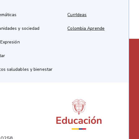
emáticas
CurrIdeas
anidades y sociedad
Colombia Aprende
 Expresión
tar
os saludables y bienestar
10258