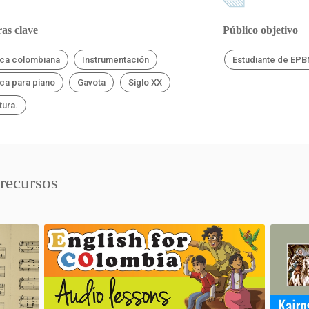
as clave
Público objetivo
ca colombiana
Instrumentación
Estudiante de EP
ca para piano
Gavota
Siglo XX
tura.
 recursos