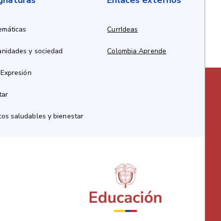
ignaturas
Enlaces externos
emáticas
CurrIdeas
anidades y sociedad
Colombia Aprende
 Expresión
tar
os saludables y bienestar