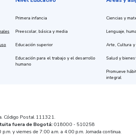
Nivel Educativo
Áreas y as
Primera infancia
Ciencias y mat
nales
Preescolar, básica y media
Lenguaje, hum
 uso
Educación superior
Arte, Cultura y
Educación para el trabajo y el desarrollo
Salud y bienes
humano
Promueve hábit
integral
a. Código Postal 111321.
tuita fuera de Bogotá:
018000 - 510258
 p.m. y viernes de 7:00 a.m. a 4:00 p.m. Jornada continua.