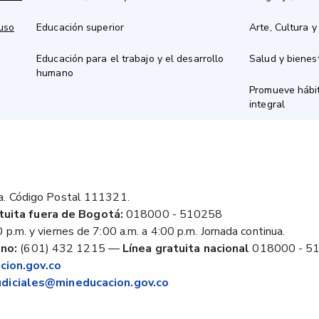
 uso
Educación superior
Arte, Cultura y
Educación para el trabajo y el desarrollo
Salud y bienes
humano
Promueve hábit
integral
a. Código Postal 111321.
tuita fuera de Bogotá:
018000 - 510258
 p.m. y viernes de 7:00 a.m. a 4:00 p.m. Jornada continua.
no:
(601) 432 1215
—
Línea gratuita nacional
018000 - 5
ion.gov.co
judiciales@mineducacion.gov.co