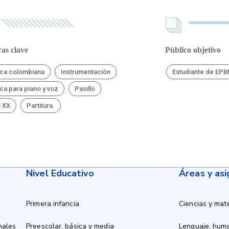
as clave
Público objetivo
ca colombiana
Instrumentación
Estudiante de EP
ca para piano y voz
Pasillo
o XX
Partitura.
Nivel Educativo
Áreas y as
Primera infancia
Ciencias y mat
nales
Preescolar, básica y media
Lenguaje, hum