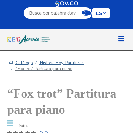
Campo de búsqueda por palabra clave
ES
Catálogo
Historia Hoy: Partituras
“Fox trot” Partitura para piano
“Fox trot” Partitura
para piano
Textos