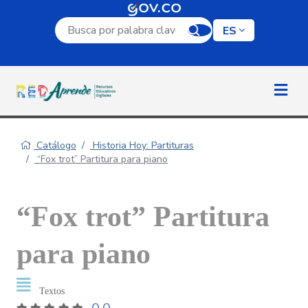
Campo de búsqueda por palabra clave
ES
Catálogo
Historia Hoy: Partituras
“Fox trot” Partitura para piano
“Fox trot” Partitura
para piano
Textos