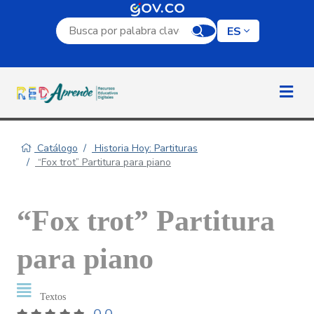
Campo de búsqueda por palabra clave
ES
Catálogo
Historia Hoy: Partituras
“Fox trot” Partitura para piano
“Fox trot” Partitura
para piano
Textos