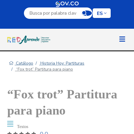
Campo de búsqueda por palabra clave
ES
Catálogo
Historia Hoy: Partituras
“Fox trot” Partitura para piano
“Fox trot” Partitura
para piano
Textos