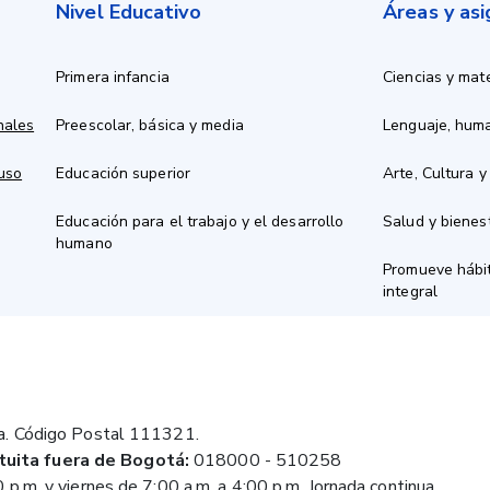
Nivel Educativo
Áreas y as
Primera infancia
Ciencias y mat
nales
Preescolar, básica y media
Lenguaje, hum
 uso
Educación superior
Arte, Cultura y
Educación para el trabajo y el desarrollo
Salud y bienes
humano
Promueve hábit
integral
a. Código Postal 111321.
tuita fuera de Bogotá:
018000 - 510258
 p.m. y viernes de 7:00 a.m. a 4:00 p.m. Jornada continua.