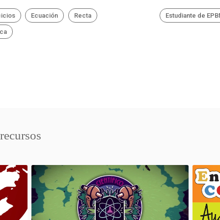
cicios
Ecuación
Recta
Estudiante de EP
ica
 recursos