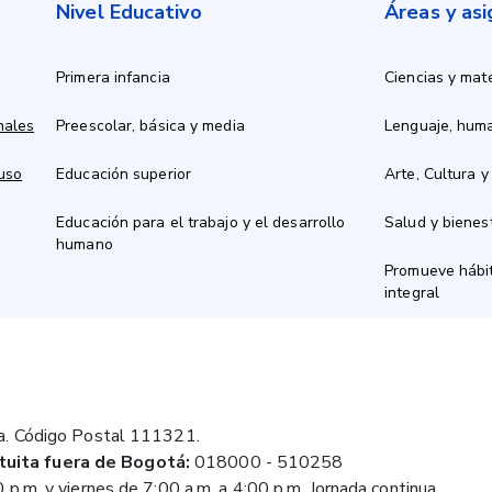
Nivel Educativo
Áreas y as
Primera infancia
Ciencias y mat
nales
Preescolar, básica y media
Lenguaje, hum
 uso
Educación superior
Arte, Cultura y
Educación para el trabajo y el desarrollo
Salud y bienes
humano
Promueve hábit
integral
a. Código Postal 111321.
tuita fuera de Bogotá:
018000 - 510258
 p.m. y viernes de 7:00 a.m. a 4:00 p.m. Jornada continua.