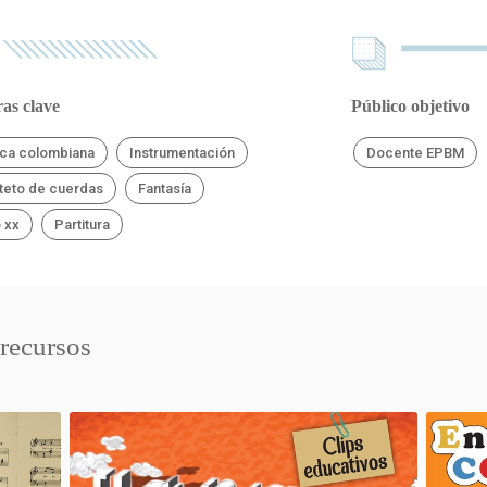
as clave
Público objetivo
ca colombiana
Instrumentación
Docente EPBM
teto de cuerdas
Fantasía
o xx
Partitura
 recursos