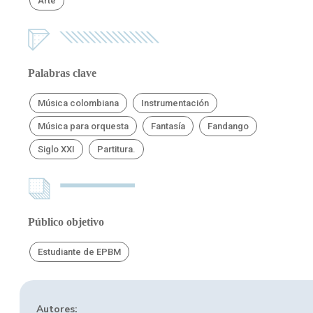
Arte
Palabras clave
Música colombiana
Instrumentación
Música para orquesta
Fantasía
Fandango
Siglo XXI
Partitura.
Público objetivo
Estudiante de EPBM
Autores: