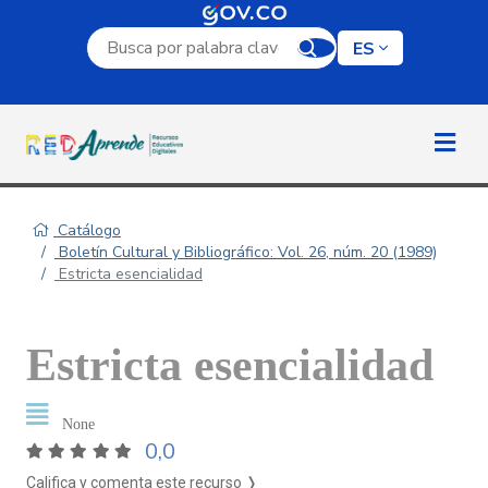
Campo de búsqueda por palabra clave
ES
Catálogo
Boletín Cultural y Bibliográfico: Vol. 26, núm. 20 (1989)
Estricta esencialidad
Estricta esencialidad
None
0,0
Califica y comenta este recurso ❭