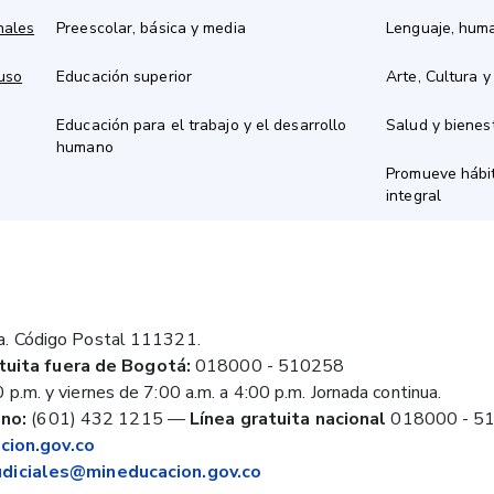
nales
Preescolar, básica y media
Lenguaje, hum
 uso
Educación superior
Arte, Cultura y
Educación para el trabajo y el desarrollo
Salud y bienes
humano
Promueve hábit
integral
a. Código Postal 111321.
tuita fuera de Bogotá:
018000 - 510258
 p.m. y viernes de 7:00 a.m. a 4:00 p.m. Jornada continua.
no:
(601) 432 1215
—
Línea gratuita nacional
018000 - 5
ion.gov.co
judiciales@mineducacion.gov.co