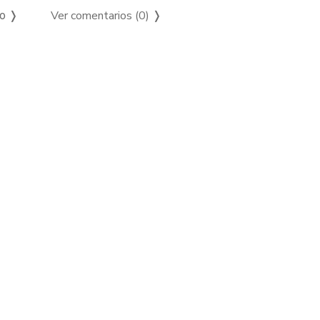
Ver comentarios (0)
❭
so ❭