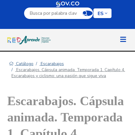
Campo de búsqueda por palabra clave
ES
Catálogo
Escarabajos
Escarabajos. Cápsula animada. Temporada 1. Capítulo 4.
Escarabajos y ciclismo: una pasión que sigue viva
Escarabajos. Cápsula
animada. Temporada
1. Capítulo 4.