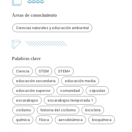
Áreas de conocimiento
Ciencias naturales y educación ambiental
Palabras clave
Ciencia
STEM
STEM+
educación secundaria
educación media
educación superior
comunidad
cápsulas
escarabajos
escarabajos temporada 1
ciclismo
historia del ciclismo
bicicleta
química
física
aerodinámica
bioquímica