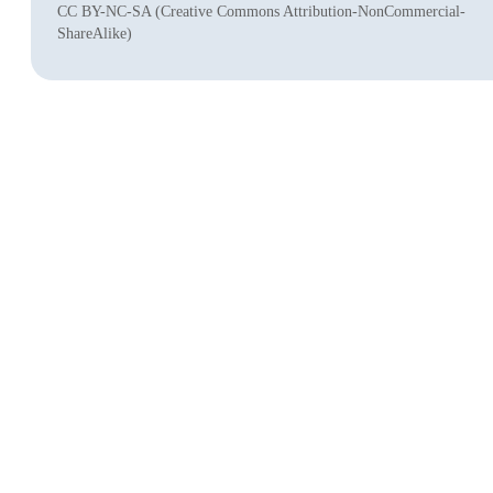
CC BY-NC-SA (Creative Commons Attribution-NonCommercial-
ShareAlike)