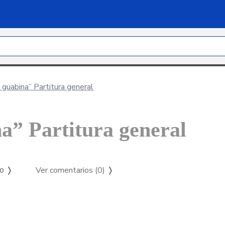
a guabina” Partitura general
na” Partitura general
Ver comentarios (0)
❭
so ❭