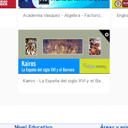
Academia Vasquez - Algebra - Factorización
Engli
Kairos - La España del siglo XVI y el Barroco
Nivel Educativo
Áreas y as