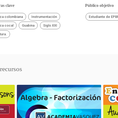
as clave
Público objetivo
ca colombiana
Instrumentación
Estudiante de EP
ca cocal
Guabina
Siglo XXI
tura.
 recursos