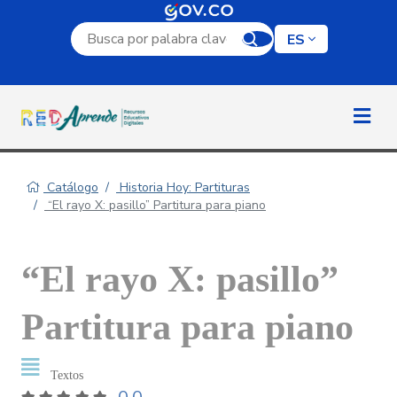
Campo de búsqueda por palabra clave
ES
Catálogo
Historia Hoy: Partituras
“El rayo X: pasillo” Partitura para piano
“El rayo X: pasillo”
Partitura para piano
Textos