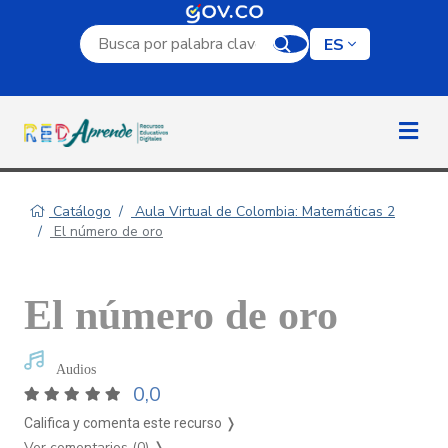
Campo de búsqueda por palabra clave
ES
Catálogo
Aula Virtual de Colombia: Matemáticas 2
El número de oro
El número de oro
Audios
0,0
Califica y comenta este recurso ❭
Ver comentarios (0)
❭