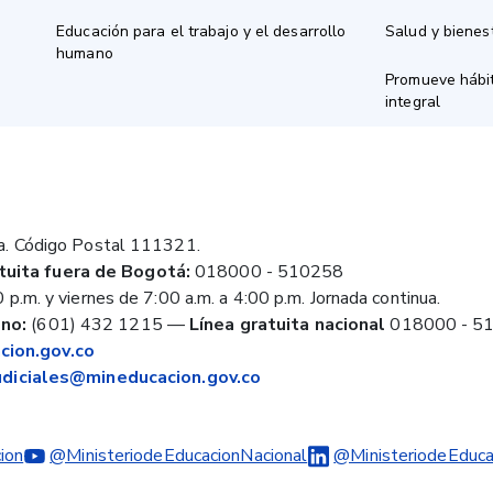
Educación para el trabajo y el desarrollo
Salud y bienes
humano
Promueve hábit
integral
a. Código Postal 111321.
tuita fuera de Bogotá:
018000 - 510258
 p.m. y viernes de 7:00 a.m. a 4:00 p.m. Jornada continua.
no:
(601) 432 1215
—
Línea gratuita nacional
018000 - 5
ion.gov.co
judiciales@mineducacion.gov.co
ion
@MinisteriodeEducacionNacional
@MinisteriodeEduca