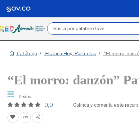
Campo de búsqueda por palabra clave
Catálogo
Historia Hoy: Partituras
“El morro: danzó
“El morro: danzón” Par
Textos
0,0
Califica y comenta este recur