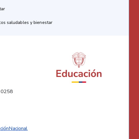
tar
os saludables y bienestar
10258
ciónNacional