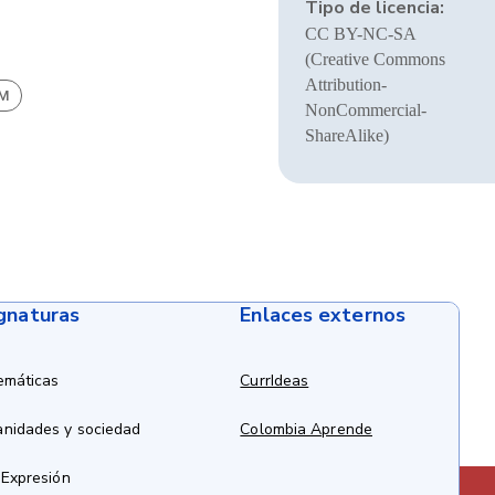
Tipo de licencia:
CC BY-NC-SA
(Creative Commons
Attribution-
BM
NonCommercial-
ShareAlike)
ignaturas
Enlaces externos
emáticas
CurrIdeas
anidades y sociedad
Colombia Aprende
 Expresión