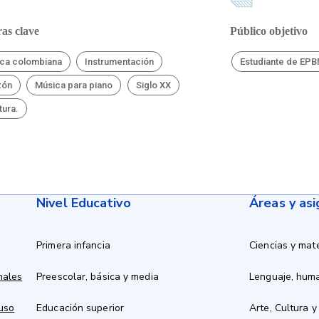
as clave
Público objetivo
ca colombiana
Instrumentación
Estudiante de EP
zón
Música para piano
Siglo XX
tura.
Nivel Educativo
Áreas y as
Primera infancia
Ciencias y mat
nales
Preescolar, básica y media
Lenguaje, hum
 uso
Educación superior
Arte, Cultura y