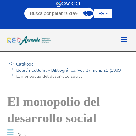
Campo de búsqueda por palabra clave
ES
Catálogo
Boletín Cultural y Bibliográfico: Vol. 27, núm. 21 (1989)
El monopolio del desarrollo social
El monopolio del
desarrollo social
None