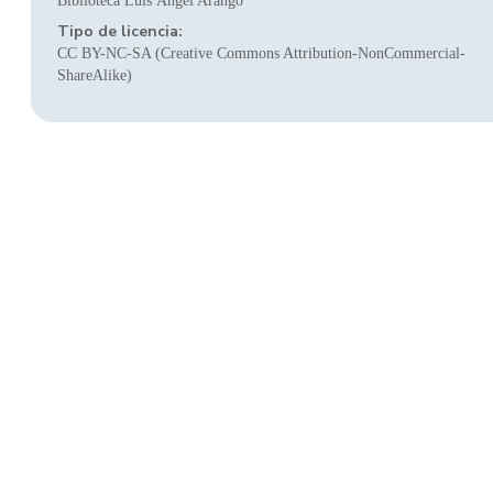
Biblioteca Luis Ángel Arango
Tipo de licencia:
CC BY-NC-SA (Creative Commons Attribution-NonCommercial-
ShareAlike)